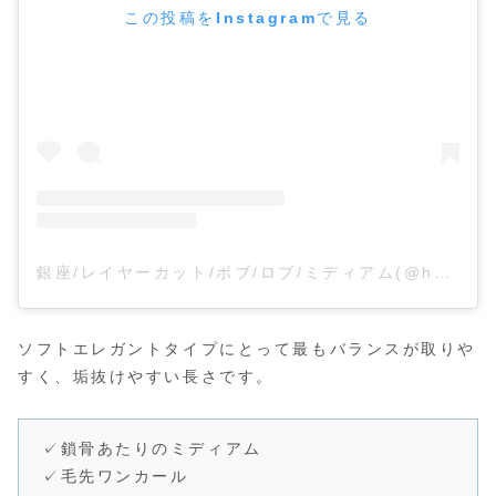
この投稿をInstagramで見る
銀座/レイヤーカット/ボブ/ロブ/ミディアム(@hashitani_yuuki)がシェアした投稿
ソフトエレガントタイプにとって最もバランスが取りや
すく、垢抜けやすい長さです。
✓鎖骨あたりのミディアム
✓毛先ワンカール