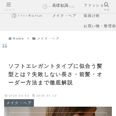
基礎知識
ファッション
メニュー
検索
メイク・ヘア
垢抜け術
お買い物・整理
Home
メイク・ヘア
ソフトエレガントタイプに似合う髪
型とは？失敗しない長さ・前髪・オ
ーダー方法まで徹底解説
2026.03.03
2026.07.10
メイク・ヘア