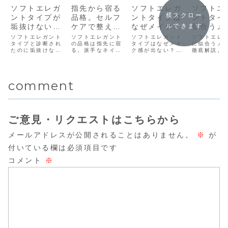
ソフトエレガ
指先から宿る
ソフトエレガ
ソフトエ
横スクロー
ントタイプが
品格。セルフ
ントタイプは
ントタイ
垢抜けない理
ケアで整える
なぜメイク感
似合うメ
ルできます
由は“肌”？透
「健やかな爪
が出ない？垢
完全ガイ
ソフトエレガント
ソフトエレガント
ソフトエレガント
ソフトエレ
明感をつくる
タイプと診断され
と手元」の習
の品格は指先に宿
抜けるための
タイプはなぜメイ
上品で垢
に似合うメ
たのに垢抜けな
る。派手なネイル
ク感が出ない？垢
徹底解説。
私のスキンケ
慣
方法を解説
るアイメ
い…その原因は肌
よりも“整えるケ
抜けない原因と、
メイクの質
ア習慣
ク・チー
の質感にあるかも
ア”が垢抜けの鍵で
「足す」より「整
からアイメ
しれません。透明
す。自爪を美しく
える」メイクの方
アイブロウ
リップの
感を褒められる私
見せる形・長さ・
法を解説。ベース
ク・リップ
方
comment
の毎日のスキンケ
潤い習慣まで、上
と眉を軸に、一
上品で垢抜
アルーティンと考
品な手元をつくる
重・奥二重でも洗
イントを詳
え方を解説しま
セルフケア方法を
練される具体的な
紹介します
す。
詳しく解説。
コツを紹介しま
ソナルカラ
す。
合わせ方も
ご意見・リクエストはこちらから
メールアドレスが公開されることはありません。
※
が
付いている欄は必須項目です
コメント
※