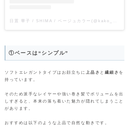
日置 華子 / SHIMA / ベージュカラー(@kako_hioki)がシェアした投稿
①ベースは“シンプル”
ソフトエレガントタイプはお顔立ちに
上品さ
と
繊細さ
を
持っています。
そのため派手なレイヤーや強い巻き髪でボリュームを出
しすぎると、本来の落ち着いた魅力が隠れてしまうこと
があります。
おすすめは以下のような上品で自然な動きです。