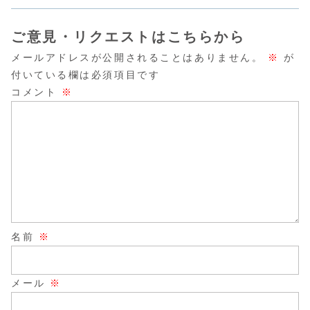
ロが徹底解説。
【2026年最新】
の鉄板アイテム5
点から分か
2026年最新の厳
選をプロが解説！
く解説しま
選おすすめアイテ
服選びのポイント
ム5選も紹介しま
を押さえて、今す
ご意見・リクエストはこちらから
す。今年こそ自分
ぐ垢抜けを叶えま
にぴったりの上品
しょう！
メールアドレスが公開されることはありません。
※
が
なTシャツスタイ
ルを叶えましょ
付いている欄は必須項目です
う。
コメント
※
名前
※
メール
※