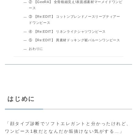
② 【GeeRA】 全骨格細見え!表面感素材マーメイドワンピ
ース
③ 【Re:EDIT】 コットンブレンドノースリーブティアー
ドワンピース
④ 【Re:EDIT】 リネンライクシャツワンピース
⑤ 【Re:EDIT】 異素材ドッキング裾バルーンワンピース
おわりに
はじめに
「顔タイプ診断でソフトエレガントと分かったけれど、
ワンピース1枚だとなんだか垢抜けない気がする…」