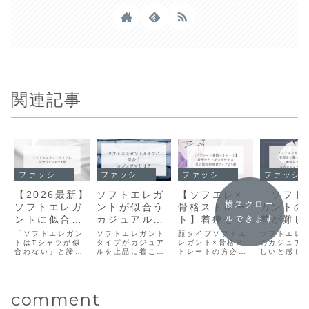
関連記事
ファッション
ファッション
ファッション
ファッション
【2026最新】
ソフトエレガ
【ソフエレ×
「ソフト
横スクロー
ソフトエレガ
ントが似合う
骨格ストレー
ガントの
ントに似合う
カジュアルと
ト】着痩せと
着が難し
ルできます
Tシャツ5選｜
は｜Tシャ
上品さを叶え
を克服！
「ソフトエレガン
ソフトエレガント
顔タイプソフトエ
ソフトエレ
「Tシャツが
トはTシャツが似
ツ・デニム・
タイプがカジュア
る夏の鉄板垢
レガント×骨格ス
見えしな
のカジュア
合わない」と諦め
ルを上品に着こな
トレートの方必
しいと感じ
似合わない」
スニーカーの
抜けアイテム
人カジュ
ていませんか？顔
すコツを解説。T
見！「垢抜けな
せんか？T
を解消する選
上手な取り入
5選【2026夏
の作り方
タイプ診断の理論
シャツ・デニム・
い」とお悩みの方
やデニム、
に基づき、ソフエ
スニーカーなど具
へ。顔タイプに合
カーでも地
び方のコツ
れ方【2026年
最新】
レさんが垢抜ける
体的なアイテムの
う雰囲気と骨格に
しない大人
最新】
comment
ための素材・形・
選び方やおすすめ
合う着痩せシルエ
アルの作り
選び方のコツをプ
の商品もご紹介。
ットを両立する夏
タイプ診断