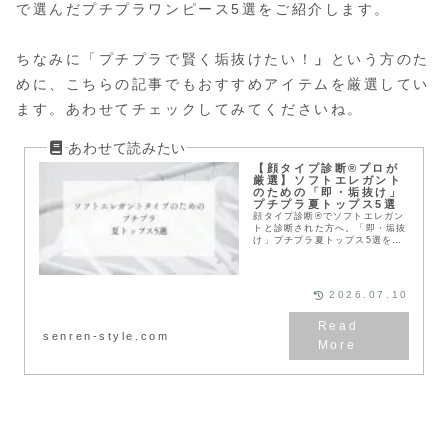
で選んだプチプラワンピース5選をご紹介します。
ちなみに「プチプラで賢く垢抜けたい！
」
という方のた
めに、こちらの記事でもおすすめアイテムを厳選してい
ます。あわせてチェックしてみてくださいね。
【顔タイプ診断®プロが
厳選】ソフトエレガント
のための「即・垢抜け」
プチプラ夏トップス5選
顔タイプ診断®でソフトエレガン
トと診断された方へ。「即・垢抜
け」プチプラ夏トップス5選を現
役イメージコンサルタントが厳
選。上質に見える素材の選び方や
着回し術などプロの視点で徹底解
説。高い服を買わなくてもこの夏
2026.07.10
はもっと輝けます。
senren-style.com