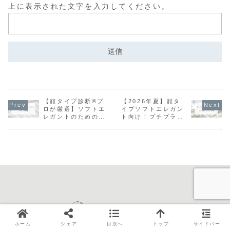
上に表示された文字を入力してください。
【顔タイプ診断®プ
【2026年夏】顔タ
ロが厳選】ソフトエ
イプソフトエレガン
レガントのための
ト向け！プチプラで
「即・垢抜け」プチ
叶う「主役級」ワン
プラ夏トップス5選
ピース5選
ホーム
シェア
目次へ
トップ
サイドバー