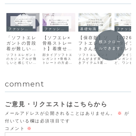
ファッション
ファッション
基礎知識
ファッション
「ソフトエレ
【ソフエレ×
【保存版】ソ
【2026
横スクロー
ガントの普段
骨格ストレー
フトエレガン
顔タイプ
着が難しい」
ト】着痩せと
トさんがまず
トエレガ
ルできます
を克服！地味
上品さを叶え
買うべき“垢抜
向け！プ
ソフトエレガント
顔タイプソフトエ
ソフトエレガント
「顔タイプ
見えしない大
のカジュアルが難
る夏の鉄板垢
レガント×骨格ス
けアイテム”5
さんがまず買うべ
ラで叶う
エレガント
しいと感じていま
トレートの方必
きアイテム5選を
ど、ワンピ
人カジュアル
抜けアイテム
選｜初心者さ
役級」ワ
せんか？Tシャツ
見！「垢抜けな
詳しく紹介。似合
びが難しい
の作り方
5選【2026夏
んのためのス
ース5選
やデニム、スニー
い」とお悩みの方
う理由・選び方・
お悩みの方
カーでも地味見え
へ。顔タイプに合
具体的なアイテム
ロの目線で2
最新】
タートガイド
しない大人カジュ
う雰囲気と骨格に
まで、初心者さん
年夏のプチ
comment
アルの作り方を顔
合う着痩せシルエ
でもわかりやすく
ンピ5選を厳
タイプ診断®の視
ットを両立する夏
解説します。
枚で旬のシ
点から分かりやす
の鉄板アイテム5
トを品よく
く解説します。
選をプロが解説！
ツや、迷っ
服選びのポイント
色選びまで
を押さえて、今す
ぐ真似でき
ご意見・リクエストはこちらから
ぐ垢抜けを叶えま
け術を解説
しょう！
す。
メールアドレスが公開されることはありません。
※
が
付いている欄は必須項目です
コメント
※