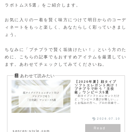
ラボトムス5選」をご紹介します。
お気に入りの一着を賢く味方につけて明日からのコーデ
ィネートをもっと楽しく、あなたらしく彩っていきまし
ょう。
ちなみに「プチプラで賢く垢抜けたい！」という方のた
めに、こちらの記事でもおすすめアイテムを厳選してい
ます。あわせてチェックしてみてくださいね。
【2026年夏】顔タイプ
ソフトエレガント向け！
プチプラで叶う「主役
級」ワンピース5選
「顔タイプソフトエレガントだけ
ど、ワンピース選びが難しい…」
とお悩みの方へ。プロの目線で
2026年夏のプチプラワンピ5選を
厳選！1枚で旬のシルエットを品
よく纏うコツや、迷った時の色選
びまで、今すぐ真似できる垢抜け
2026.07.10
術を解説します。
senren-style.com