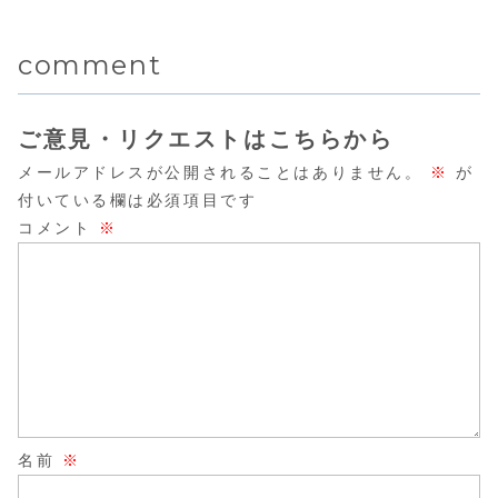
そんな方へ。この
そんな誤解に、イ
詳しく紹介。似合
直し方や似
に見える選び
んのためのス
記事では上品に見
メージコンサルタ
う理由・選び方・
イテム選び
える服の選び方や
ントがやさしくお
具体的なアイテム
など3つの
方
タートガイド
ソフトエレガント
答えします。カジ
まで、初心者さん
プをわかり
comment
タイプが自然に垢
ュアルが好きな
でもわかりやすく
解説。上品
抜けるポイントを
方、目元にコンプ
解説します。
的なスタイ
イメージコンサル
レックスがある方
のヒントが
タントが分かりや
にも読んでほし
す。
すくご紹介しま
い、ソフトエレガ
す。
ントの本当の魅
ご意見・リクエストはこちらから
力。
メールアドレスが公開されることはありません。
※
が
付いている欄は必須項目です
コメント
※
名前
※