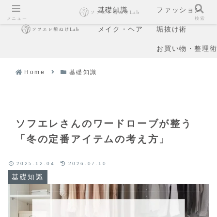
基礎知識
ファッション
メニュー
検索
メイク・ヘア
垢抜け術
お買い物・整理
Home
基礎知識
ソフエレさんのワードローブが整う
「冬の定番アイテムの考え方」
2025.12.04
2026.07.10
基礎知識