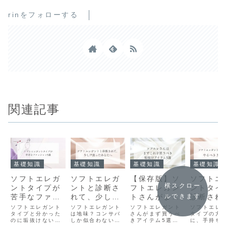
rinをフォローする
関連記事
基礎知識
基礎知識
基礎知識
基礎知識
ソフトエレガ
ソフトエレガ
【保存版】ソ
ソフトエ
横スクロー
ントタイプが
ントと診断さ
フトエレガン
ントタイ
苦手なファッ
れて、少し戸
トさんがまず
診断され
ルできます
ション5選｜
惑ったあなた
買うべき“垢抜
やるべき
ソフトエレガント
ソフトエレガント
ソフトエレガント
ソフトエレ
似合わない服
タイプと分かった
へ
は地味？コンサバ
けアイテム”5
さんがまず買うべ
のこと
タイプの方
のに垢抜けない…
しか似合わない？
きアイテム5選を
に、手持ち
の特徴と上品
選｜初心者さ